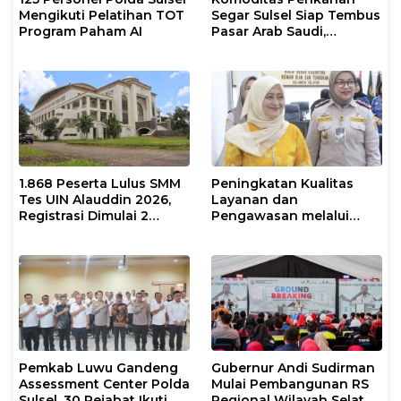
Mengikuti Pelatihan TOT
Segar Sulsel Siap Tembus
Program Paham AI
Pasar Arab Saudi,
Karantina Pastikan
Sesuai Standar Ekspor
1.868 Peserta Lulus SMM
Peningkatan Kualitas
Tes UIN Alauddin 2026,
Layanan dan
Registrasi Dimulai 2
Pengawasan melalui
Agustus
Evaluasi Operasional
Tindakan Karantina
Hewan
Pemkab Luwu Gandeng
Gubernur Andi Sudirman
Assessment Center Polda
Mulai Pembangunan RS
Sulsel, 30 Pejabat Ikuti Uji
Regional Wilayah Selatan