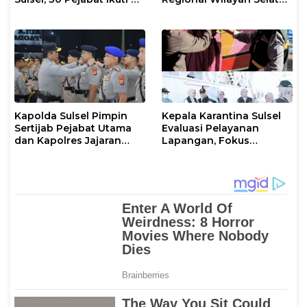
Kompetensi Berbasis
di Gowa, Target
Merit System
Rampung 2027
Kapolda Sulsel Pimpin
Kepala Karantina Sulsel
Sertijab Pejabat Utama
Evaluasi Pelayanan
dan Kapolres Jajaran
Lapangan, Fokus
Serta Lantik Karolog dan
Tingkatkan Kualitas
Kapolresta Gowa
Layanan Publik