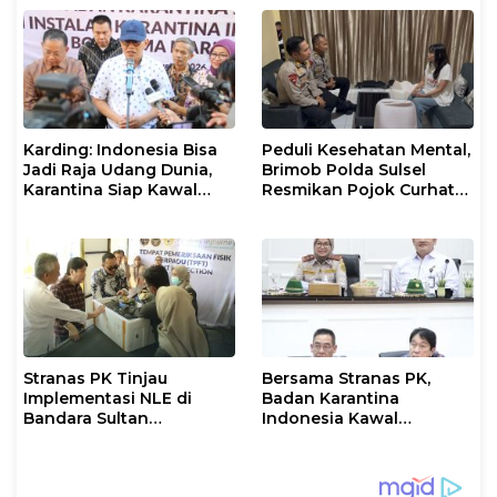
Berjalan Optimal
Karding: Indonesia Bisa
Peduli Kesehatan Mental,
Jadi Raja Udang Dunia,
Brimob Polda Sulsel
Karantina Siap Kawal
Resmikan Pojok Curhat
Ekspor
dengan Layanan
Psikolog dan Psikiater
Stranas PK Tinjau
Bersama Stranas PK,
Implementasi NLE di
Badan Karantina
Bandara Sultan
Indonesia Kawal
Hasanuddin, Perkuat
Implementasi NLE
Sinergi Layanan Logistik