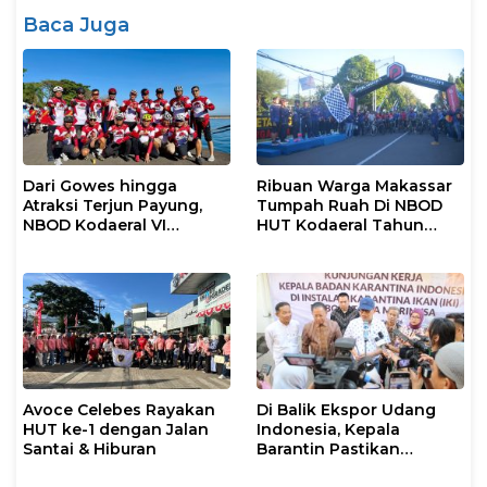
Baca Juga
Dari Gowes hingga
Ribuan Warga Makassar
Atraksi Terjun Payung,
Tumpah Ruah Di NBOD
NBOD Kodaeral VI
HUT Kodaeral Tahun
Makassar Berlangsung
2026
Spektakuler
Avoce Celebes Rayakan
Di Balik Ekspor Udang
HUT ke-1 dengan Jalan
Indonesia, Kepala
Santai & Hiburan
Barantin Pastikan
Layanan Karantina