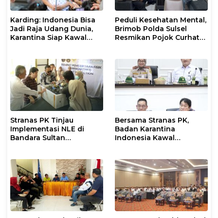
Karding: Indonesia Bisa
Peduli Kesehatan Mental,
Jadi Raja Udang Dunia,
Brimob Polda Sulsel
Karantina Siap Kawal
Resmikan Pojok Curhat
Ekspor
dengan Layanan
Psikolog dan Psikiater
Stranas PK Tinjau
Bersama Stranas PK,
Implementasi NLE di
Badan Karantina
Bandara Sultan
Indonesia Kawal
Hasanuddin, Perkuat
Implementasi NLE
Sinergi Layanan Logistik