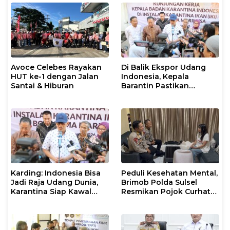
Avoce Celebes Rayakan
Di Balik Ekspor Udang
HUT ke-1 dengan Jalan
Indonesia, Kepala
Santai & Hiburan
Barantin Pastikan
Layanan Karantina
Berjalan Optimal
Karding: Indonesia Bisa
Peduli Kesehatan Mental,
Jadi Raja Udang Dunia,
Brimob Polda Sulsel
Karantina Siap Kawal
Resmikan Pojok Curhat
Ekspor
dengan Layanan
Psikolog dan Psikiater