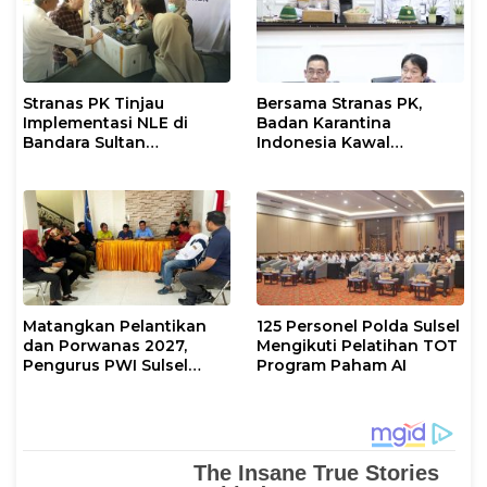
Stranas PK Tinjau
Bersama Stranas PK,
Implementasi NLE di
Badan Karantina
Bandara Sultan
Indonesia Kawal
Hasanuddin, Perkuat
Implementasi NLE
Sinergi Layanan Logistik
Matangkan Pelantikan
125 Personel Polda Sulsel
dan Porwanas 2027,
Mengikuti Pelatihan TOT
Pengurus PWI Sulsel
Program Paham AI
2026–2031 Gelar Rapat
Perdana