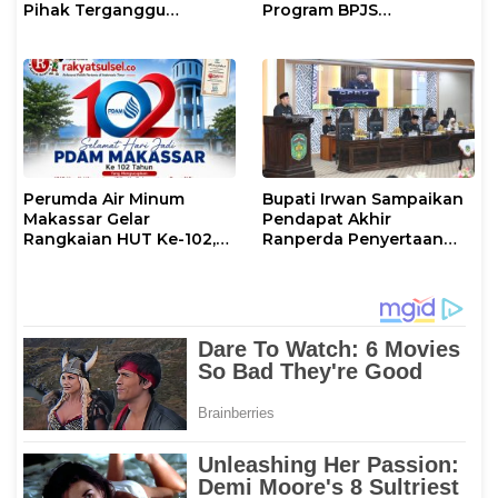
Pihak Terganggu
Program BPJS
Kenyamanannya”
Ketenagakerjaan
Perumda Air Minum
Bupati Irwan Sampaikan
Makassar Gelar
Pendapat Akhir
Rangkaian HUT Ke-102,
Ranperda Penyertaan
Perkuat Komitmen
Modal Perumdam
Layani Masyarakat
Waemami