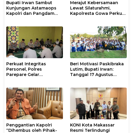
Bupati Irwan Sambut
Merajut Kebersamaan
Kunjungan Astamaops
Lewat Silaturahmi,
Kapolri dan Pangdam
Kapolresta Gowa Perkuat
XIV/Hasanuddin di Luwu
Sinergi dengan Tokoh
Timur
Masyarakat
Perkuat Integritas
Beri Motivasi Paskibraka
Personel, Polres
Lutim, Bupati Irwan:
Parepare Gelar
Tanggal 17 Agustus
Pembinaan Rohani dan
Kalian Jadi Perhatian
Mental
Penggantian Kapolri
KONI Kota Makassar
“Dihembus oleh Pihak-
Resmi Terlindungi