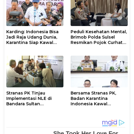
Karding: Indonesia Bisa
Peduli Kesehatan Mental,
Jadi Raja Udang Dunia,
Brimob Polda Sulsel
Karantina Siap Kawal
Resmikan Pojok Curhat
Ekspor
dengan Layanan
Psikolog dan Psikiater
Stranas PK Tinjau
Bersama Stranas PK,
Implementasi NLE di
Badan Karantina
Bandara Sultan
Indonesia Kawal
Hasanuddin, Perkuat
Implementasi NLE
Sinergi Layanan Logistik