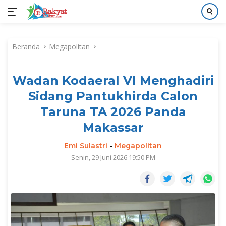
Langsung
ke
Beranda
Megapolitan
konten
Wadan Kodaeral VI Menghadiri
Sidang Pantukhirda Calon
Taruna TA 2026 Panda
Makassar
Emi Sulastri
-
Megapolitan
Senin, 29 Juni 2026 19:50 PM