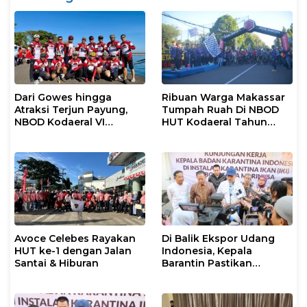
Dari Gowes hingga
Ribuan Warga Makassar
Atraksi Terjun Payung,
Tumpah Ruah Di NBOD
NBOD Kodaeral VI
HUT Kodaeral Tahun
Makassar Berlangsung
2026
Spektakuler
Avoce Celebes Rayakan
Di Balik Ekspor Udang
HUT ke-1 dengan Jalan
Indonesia, Kepala
Santai & Hiburan
Barantin Pastikan
Layanan Karantina
Berjalan Optimal