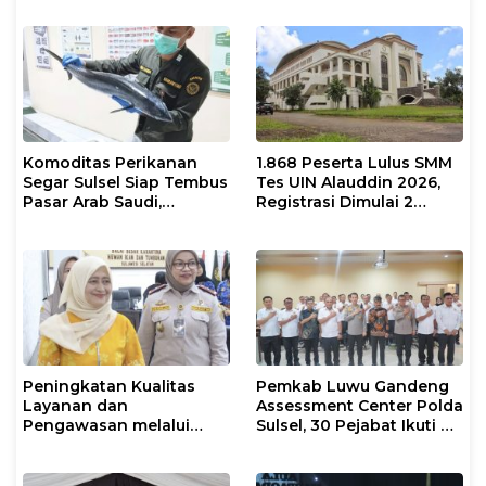
Psikolog dan Psikiater
Komoditas Perikanan
1.868 Peserta Lulus SMM
Segar Sulsel Siap Tembus
Tes UIN Alauddin 2026,
Pasar Arab Saudi,
Registrasi Dimulai 2
Karantina Pastikan
Agustus
Sesuai Standar Ekspor
Peningkatan Kualitas
Pemkab Luwu Gandeng
Layanan dan
Assessment Center Polda
Pengawasan melalui
Sulsel, 30 Pejabat Ikuti Uji
Evaluasi Operasional
Kompetensi Berbasis
Tindakan Karantina
Merit System
Hewan