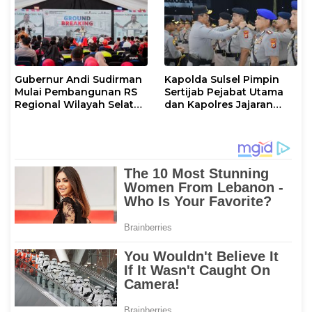
Gubernur Andi Sudirman
Kapolda Sulsel Pimpin
Mulai Pembangunan RS
Sertijab Pejabat Utama
Regional Wilayah Selatan
dan Kapolres Jajaran
di Gowa, Target
Serta Lantik Karolog dan
Rampung 2027
Kapolresta Gowa