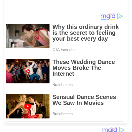
XIV/Hasanuddin di Luwu
Sinergi dengan Tokoh
Timur
Masyarakat