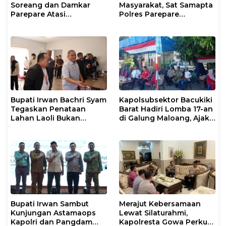
Soreang dan Damkar
Masyarakat, Sat Samapta
Parepare Atasi
Polres Parepare
Kebakaran Lahan
Gencarkan Patroli Pagi
Bupati Irwan Bachri Syam
Kapolsubsektor Bacukiki
Tegaskan Penataan
Barat Hadiri Lomba 17-an
Lahan Laoli Bukan
di Galung Maloang, Ajak
Konflik Agraria
Warga Jaga Kamtibmas
Bupati Irwan Sambut
Merajut Kebersamaan
Kunjungan Astamaops
Lewat Silaturahmi,
Kapolri dan Pangdam
Kapolresta Gowa Perkuat