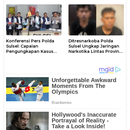
Diamankan Polisi
Konferensi Pers Polda
Ditresnarkoba Polda
Sulsel: Capaian
Sulsel Ungkap Jaringan
Pengungkapan Kasus
Narkotika Lintas Provinsi,
Ditreskrimum,
Dua Pelaku Diamankan
Ditresnarkoba, dan Ditres
dengan Barang Bukti 4,4
PPA PPO
Kg Sabu