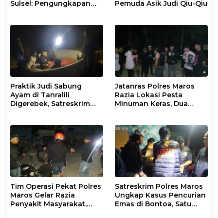
Sulsel: Pengungkapan
Pemuda Asik Judi Qiu-Qiu
Kasus TPPO dan
Eksploitasi Anak di Dua
Wilayah
Praktik Judi Sabung
Jatanras Polres Maros
Ayam di Tanralili
Razia Lokasi Pesta
Digerebek, Satreskrim
Minuman Keras, Dua
Polres Maros Sita
Orang Diamankan
Sejumlah Barang Bukti
Karena Kedapatan Bawa
Busur Pemanah
Tim Operasi Pekat Polres
Satreskrim Polres Maros
Maros Gelar Razia
Ungkap Kasus Pencurian
Penyakit Masyarakat,
Emas di Bontoa, Satu
Pemuda Bawa Sajam
Pelaku Ditangkap