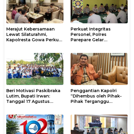
Merajut Kebersamaan
Perkuat Integritas
Lewat Silaturahmi,
Personel, Polres
Kapolresta Gowa Perkuat
Parepare Gelar
Sinergi dengan Tokoh
Pembinaan Rohani dan
Masyarakat
Mental
Beri Motivasi Paskibraka
Penggantian Kapolri
Lutim, Bupati Irwan:
“Dihembus oleh Pihak-
Tanggal 17 Agustus
Pihak Terganggu
Kalian Jadi Perhatian
Kenyamanannya”