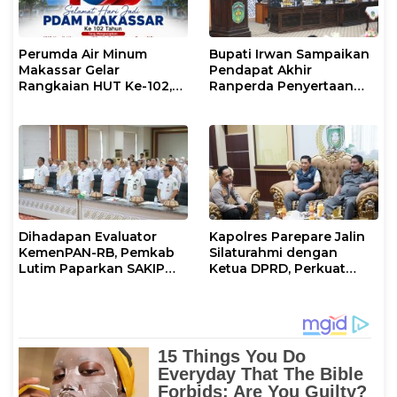
Perumda Air Minum
Bupati Irwan Sampaikan
Makassar Gelar
Pendapat Akhir
Rangkaian HUT Ke-102,
Ranperda Penyertaan
Perkuat Komitmen
Modal Perumdam
Layani Masyarakat
Waemami
Dihadapan Evaluator
Kapolres Parepare Jalin
KemenPAN-RB, Pemkab
Silaturahmi dengan
Lutim Paparkan SAKIP
Ketua DPRD, Perkuat
dan Capaian Kinerja
Sinergi Jaga Kamtibmas