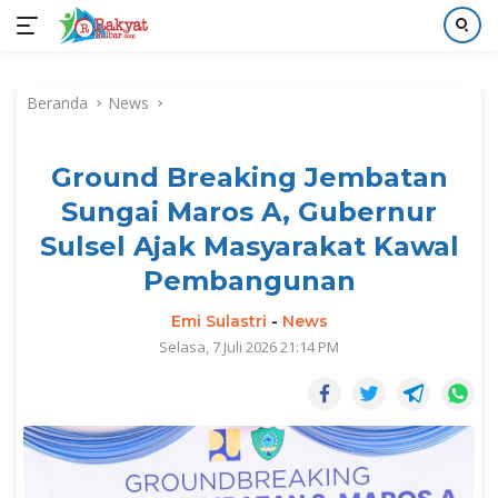
Langsung
ke
Beranda
News
konten
Ground Breaking Jembatan
Sungai Maros A, Gubernur
Sulsel Ajak Masyarakat Kawal
Pembangunan
Emi Sulastri
-
News
Selasa, 7 Juli 2026 21:14 PM