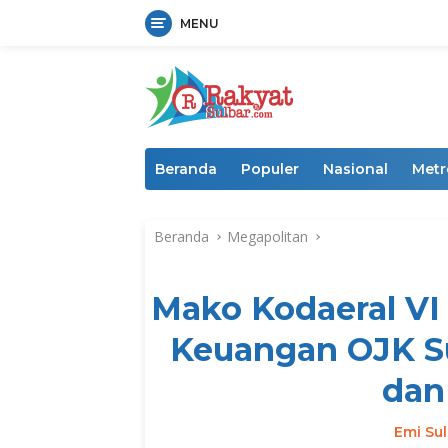
MENU
Langsung
ke
konten
Beranda
Populer
Nasional
Metr
Beranda
Megapolitan
Mako Kodaeral VI 
Keuangan OJK Sul
dan
Emi Sul