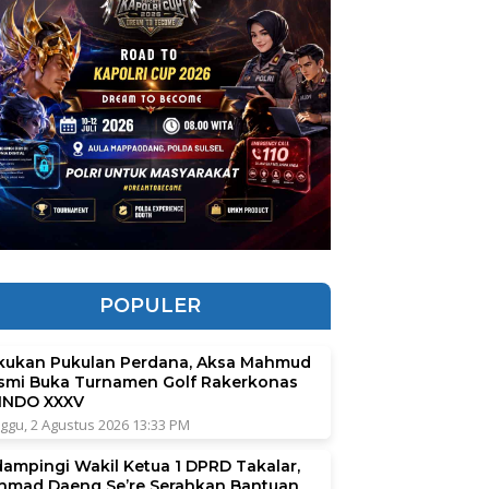
POPULER
kukan Pukulan Perdana, Aksa Mahmud
smi Buka Turnamen Golf Rakerkonas
INDO XXXV
ggu, 2 Agustus 2026 13:33 PM
dampingi Wakil Ketua 1 DPRD Takalar,
hmad Daeng Se’re Serahkan Bantuan