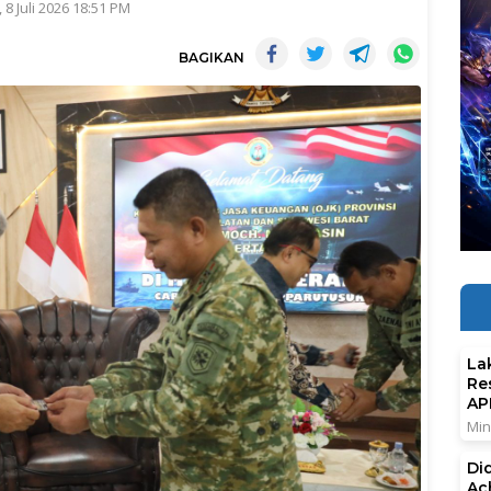
 8 Juli 2026 18:51 PM
BAGIKAN
La
Re
AP
Min
Di
Ac