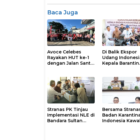
Baca Juga
Avoce Celebes
Di Balik Ekspor
Rayakan HUT ke-1
Udang Indonesi
dengan Jalan Santai
Kepala Barantin
& Hiburan
Pastikan Layan
Karantina Berja
Optimal
Stranas PK Tinjau
Bersama Stranas
Implementasi NLE di
Badan Karantin
Bandara Sultan
Indonesia Kawa
Hasanuddin,
Implementasi N
Perkuat Sinergi
Layanan Logistik