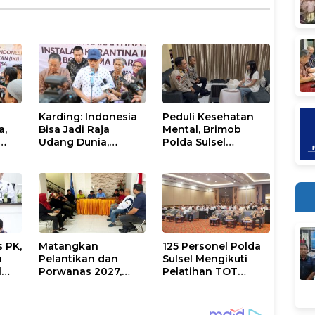
Karding: Indonesia
Peduli Kesehatan
a,
Bisa Jadi Raja
Mental, Brimob
Udang Dunia,
Polda Sulsel
an
Karantina Siap
Resmikan Pojok
lan
Kawal Ekspor
Curhat dengan
Layanan Psikolog
dan Psikiater
 PK,
Matangkan
125 Personel Polda
a
Pelantikan dan
Sulsel Mengikuti
l
Porwanas 2027,
Pelatihan TOT
LE
Pengurus PWI Sulsel
Program Paham AI
2026–2031 Gelar
Rapat Perdana