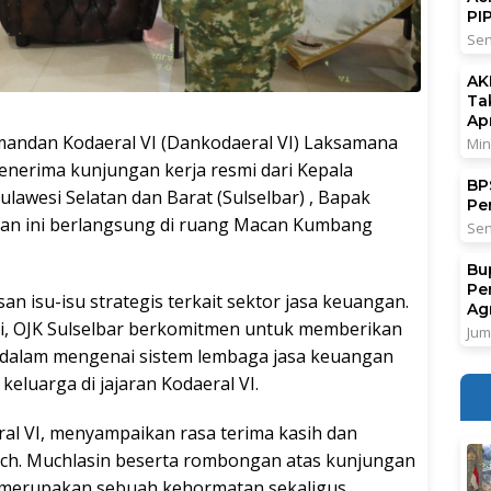
PI
Sen
AK
Ta
Ap
dan Kodaeral VI (Dankodaeral VI) Laksamana
Min
menerima kunjungan kerja resmi dari Kepala
BPS
ulawesi Selatan dan Barat (Sulselbar) , Bapak
Pe
muan ini berlangsung di ruang Macan Kumbang
Sen
Bu
Pe
 isu-isu strategis terkait sektor jasa keuangan.
Ag
ini, OJK Sulselbar berkomitmen untuk memberikan
Jum
alam mengenai sistem lembaga jasa keuangan
keluarga di jajaran Kodaeral VI.
l VI, menyampaikan rasa terima kasih dan
och. Muchlasin beserta rombongan atas kunjungan
ni merupakan sebuah kehormatan sekaligus