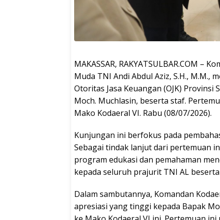
MAKASSAR, RAKYATSULBAR.COM – Koman
Muda TNI Andi Abdul Aziz, S.H., M.M., 
Otoritas Jasa Keuangan (OJK) Provinsi S
Moch. Muchlasin, beserta staf. Perte
Mako Kodaeral VI. Rabu (08/07/2026).
Kunjungan ini berfokus pada pembahasan
Sebagai tindak lanjut dari pertemuan 
program edukasi dan pemahaman mend
kepada seluruh prajurit TNI AL beserta 
Dalam sambutannya, Komandan Kodaera
apresiasi yang tinggi kepada Bapak M
ke Mako Kodaeral VI ini. Pertemuan i