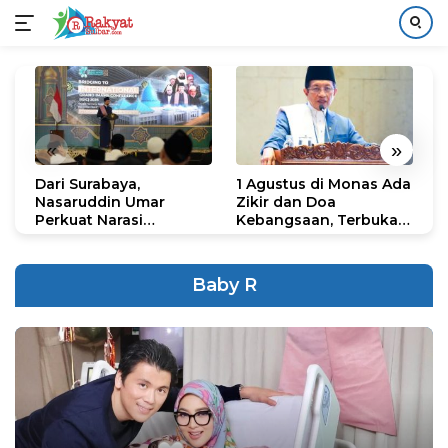
Langsung
ke
konten
«
»
Dari Surabaya,
1 Agustus di Monas Ada
H
Nasaruddin Umar
Zikir dan Doa
G
Perkuat Narasi
Kebangsaan, Terbuka
S
Persatuan dan
untuk Umum
R
Kepemimpinan Umat
R
K
Baby R
N