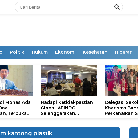
o
Politik
Hukum
Ekonomi
Kesehatan
Hiburan
 di Monas Ada
Hadapi Ketidakpastian
Delegasi Seko
 Doa
Global, APINDO
Kharisma Ban
an, Terbuka
Selenggarakan
Perkenalkan S
mum
Rakerkonas ke-35
Ikon Budaya Su
Rumuskan Agenda
Ajang Internat
Ketahanan Ekonomi
STEAM Olympi
am kantong plastik
Nasional
di Roma