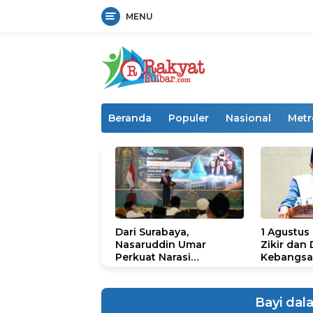
MENU
Langsung
ke
konten
Beranda
Populer
Nasional
Metr
Dari Surabaya,
1 Agustus
Nasaruddin Umar
Zikir dan
Perkuat Narasi
Kebangsa
Persatuan dan
untuk U
Kepemimpinan Umat
Bayi dal