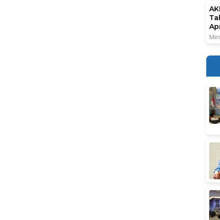
AK
Ta
Ap
Min