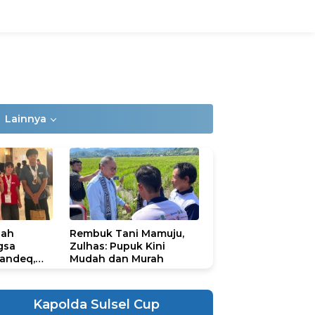
Lainnya
lah
Rembuk Tani Mamuju,
gsa
Zulhas: Pupuk Kini
andeq,
Mudah dan Murah
lbar di
ional
ad 2026
Kapolda Sulsel Cup