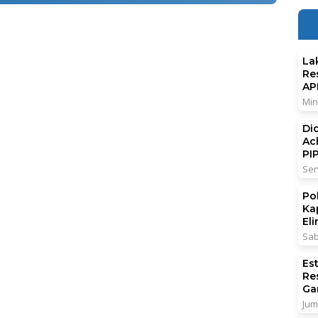
La
Re
AP
Min
Di
Ac
PI
Sen
Po
Ka
El
Sab
Es
Re
Ga
Jum