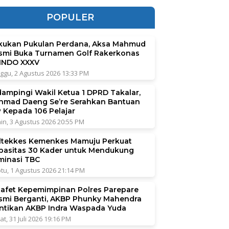
POPULER
kukan Pukulan Perdana, Aksa Mahmud
smi Buka Turnamen Golf Rakerkonas
INDO XXXV
ggu, 2 Agustus 2026 13:33 PM
dampingi Wakil Ketua 1 DPRD Takalar,
hmad Daeng Se’re Serahkan Bantuan
P Kepada 106 Pelajar
in, 3 Agustus 2026 20:55 PM
ltekkes Kemenkes Mamuju Perkuat
pasitas 30 Kader untuk Mendukung
iminasi TBC
tu, 1 Agustus 2026 21:14 PM
tafet Kepemimpinan Polres Parepare
smi Berganti, AKBP Phunky Mahendra
ntikan AKBP Indra Waspada Yuda
at, 31 Juli 2026 19:16 PM