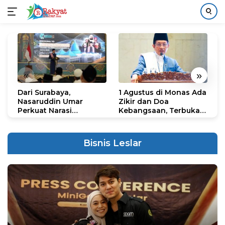
Langsung
ke
konten
«
»
Dari Surabaya,
1 Agustus di Monas Ada
H
Nasaruddin Umar
Zikir dan Doa
G
Perkuat Narasi
Kebangsaan, Terbuka
S
Persatuan dan
untuk Umum
R
Kepemimpinan Umat
R
K
Bisnis Leslar
N