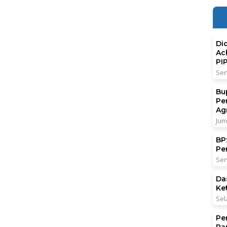
Di
Ac
PI
Sen
Bu
Pe
Ag
Jum
BPS
Pe
Sen
Da
Ke
Sel
Pe
Pa