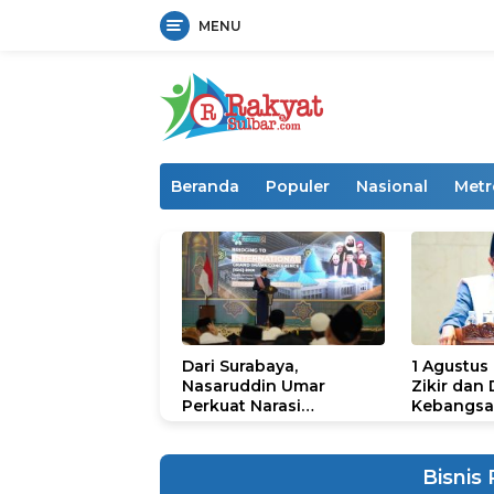
MENU
Langsung
ke
konten
Beranda
Populer
Nasional
Metr
Dari Surabaya,
1 Agustus
Nasaruddin Umar
Zikir dan
Perkuat Narasi
Kebangsa
Persatuan dan
untuk U
Kepemimpinan Umat
Bisnis