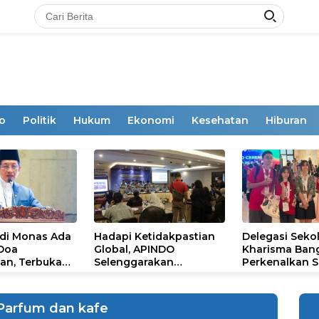
o
Politik
Hukum
Ekonomi
Kesehatan
Hiburan
 di Monas Ada
Hadapi Ketidakpastian
Delegasi Seko
 Doa
Global, APINDO
Kharisma Ban
an, Terbuka
Selenggarakan
Perkenalkan S
mum
Rakerkonas ke-35
Ikon Budaya Su
Rumuskan Agenda
Ajang Internat
Ketahanan Ekonomi
STEAM Olympi
 Parfum dan kafe
Nasional
di Roma