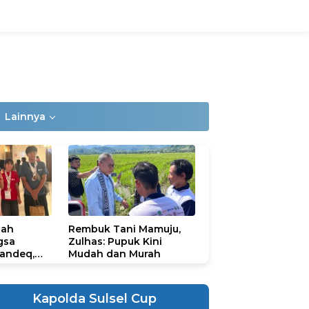
Lainnya
lah
Rembuk Tani Mamuju,
gsa
Zulhas: Pupuk Kini
andeq,
Mudah dan Murah
lbar di
ional
ad 2026
Kapolda Sulsel Cup