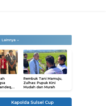
Lainnya
lah
Rembuk Tani Mamuju,
gsa
Zulhas: Pupuk Kini
andeq,
Mudah dan Murah
lbar di
ional
ad 2026
Kapolda Sulsel Cup