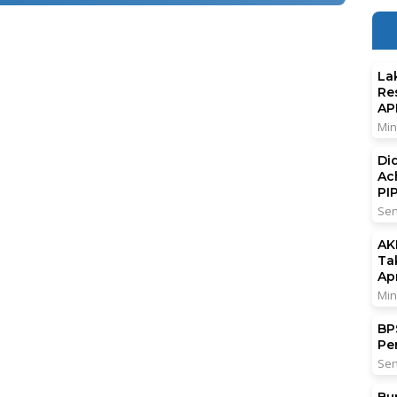
La
Re
AP
Min
Di
Ac
PI
Sen
AK
Ta
Ap
Min
BPS
Pe
Sen
Bu