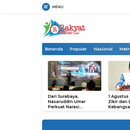
MENU
Langsung
ke
konten
Beranda
Populer
Nasional
Metr
Dari Surabaya,
1 Agustus
Nasaruddin Umar
Zikir dan
Perkuat Narasi
Kebangsa
Persatuan dan
untuk U
Kepemimpinan Umat