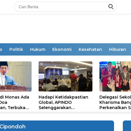
o
Politik
Hukum
Ekonomi
Kesehatan
Hiburan
 di Monas Ada
Hadapi Ketidakpastian
Delegasi Seko
 Doa
Global, APINDO
Kharisma Ban
an, Terbuka
Selenggarakan
Perkenalkan S
mum
Rakerkonas ke-35
Ikon Budaya Su
Rumuskan Agenda
Ajang Internat
Ketahanan Ekonomi
STEAM Olympi
Cipondoh
Nasional
di Roma