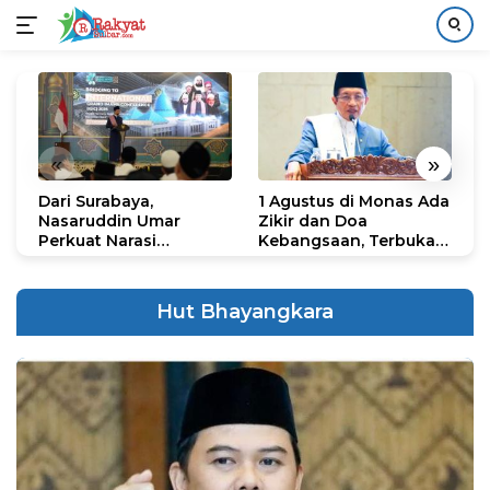
Langsung
ke
konten
«
»
Dari Surabaya,
1 Agustus di Monas Ada
H
Nasaruddin Umar
Zikir dan Doa
G
Perkuat Narasi
Kebangsaan, Terbuka
S
Persatuan dan
untuk Umum
R
Kepemimpinan Umat
R
K
Hut Bhayangkara
N