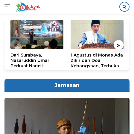
Langsung
ke
konten
«
»
Dari Surabaya,
1 Agustus di Monas Ada
H
Nasaruddin Umar
Zikir dan Doa
G
Perkuat Narasi
Kebangsaan, Terbuka
S
Persatuan dan
untuk Umum
R
Kepemimpinan Umat
R
K
Jamasan
N