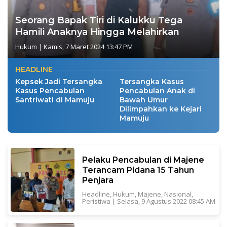
Seorang Bapak Tiri di Kalukku Tega
Hamili Anaknya Hingga Melahirkan
Hukum
|
Kamis, 7 Maret 2024 13:47 PM
HEADLINE
Kepsek Jadi Tersangka
Tersangka Kasus
Kasus Pencabulan
Pencabulan Anak di
Santriwati di Mamuju
Bawah Umur
Dilimpahkan ke Kejari
Mamuju
Pelaku Pencabulan di Majene
Terancam Pidana 15 Tahun
Penjara
Headline
,
Hukum
,
Majene
,
Nasional
,
Peristiwa
|
Selasa, 9 Agustus 2022 08:45 AM