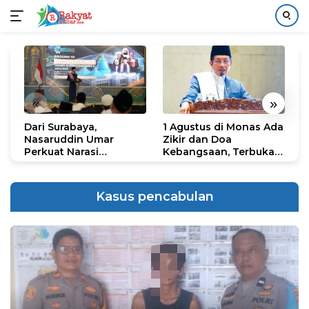
Langsung
ke
konten
«
»
Dari Surabaya,
1 Agustus di Monas Ada
H
Nasaruddin Umar
Zikir dan Doa
G
Perkuat Narasi
Kebangsaan, Terbuka
S
Persatuan dan
untuk Umum
R
Kepemimpinan Umat
R
K
Kasus pencabulan
N