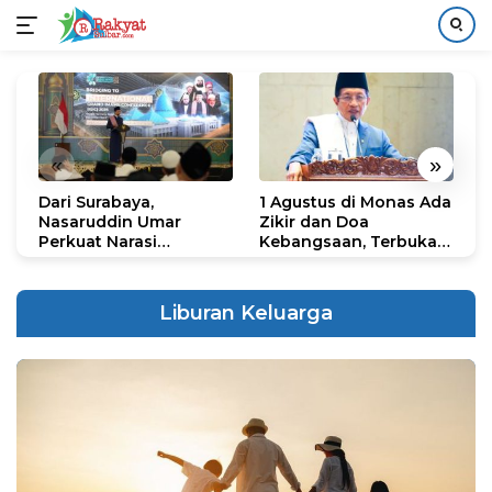
Langsung
ke
konten
«
»
Dari Surabaya,
1 Agustus di Monas Ada
H
Nasaruddin Umar
Zikir dan Doa
G
Perkuat Narasi
Kebangsaan, Terbuka
S
Persatuan dan
untuk Umum
R
Kepemimpinan Umat
R
K
Liburan Keluarga
N