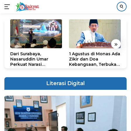
Langsung
ke
konten
«
»
Dari Surabaya,
1 Agustus di Monas Ada
H
Nasaruddin Umar
Zikir dan Doa
G
Perkuat Narasi
Kebangsaan, Terbuka
S
Persatuan dan
untuk Umum
R
Kepemimpinan Umat
R
K
Literasi Digital
N