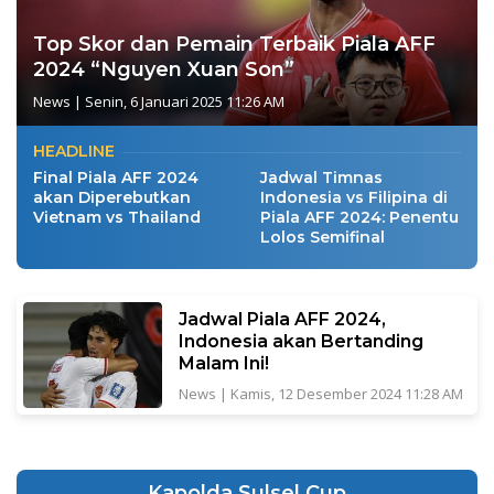
Top Skor dan Pemain Terbaik Piala AFF
2024 “Nguyen Xuan Son”
News
|
Senin, 6 Januari 2025 11:26 AM
HEADLINE
Final Piala AFF 2024
Jadwal Timnas
akan Diperebutkan
Indonesia vs Filipina di
Vietnam vs Thailand
Piala AFF 2024: Penentu
Lolos Semifinal
Jadwal Piala AFF 2024,
Indonesia akan Bertanding
Malam Ini!
News
|
Kamis, 12 Desember 2024 11:28 AM
Kapolda Sulsel Cup