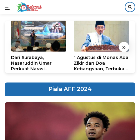
Langsung
ke
konten
«
»
Dari Surabaya,
1 Agustus di Monas Ada
H
Nasaruddin Umar
Zikir dan Doa
G
Perkuat Narasi
Kebangsaan, Terbuka
S
Persatuan dan
untuk Umum
R
Kepemimpinan Umat
R
K
Piala AFF 2024
N