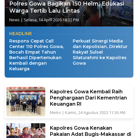
Polres Gowa Bagikan 150 Helm, Edukasi
Warga Tertib Lalu Lintas
News
|
Selasa, 14 April 2026 18:32 PM
HEADLINE
Respons Cepat Call
Perkuat Sinergi Media
Center 110 Polres Gowa,
dan Kepolisian, Direktur
Bocah Empat Tahun
Rakyat Sulsel
Berhasil Dipertemukan
Silaturahmi ke Kapolres
Kembali dengan
Gowa
Keluarga
Kapolres Gowa Kembali Raih
Penghargaan Dari Kementrian
Keuangan RI
Metro
|
Kamis, 24 Agustus 2023 11:36 AM
Kapolres Gowa Kenakan
Pakaian Adat Bugis-Makassar di