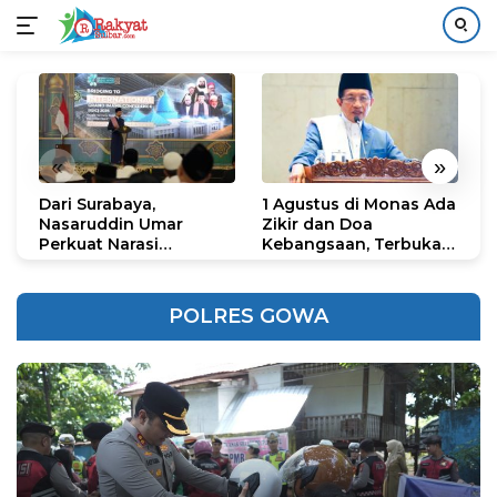
Langsung
ke
konten
«
»
Dari Surabaya,
1 Agustus di Monas Ada
H
Nasaruddin Umar
Zikir dan Doa
G
Perkuat Narasi
Kebangsaan, Terbuka
S
Persatuan dan
untuk Umum
R
Kepemimpinan Umat
R
K
POLRES GOWA
N