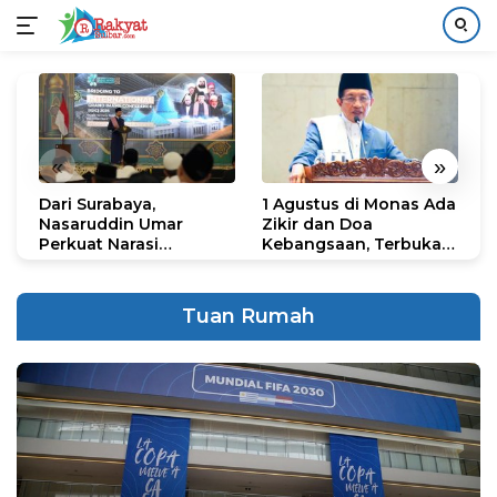
Langsung
ke
konten
«
»
Dari Surabaya,
1 Agustus di Monas Ada
H
Nasaruddin Umar
Zikir dan Doa
G
Perkuat Narasi
Kebangsaan, Terbuka
S
Persatuan dan
untuk Umum
R
Kepemimpinan Umat
R
K
Tuan Rumah
N