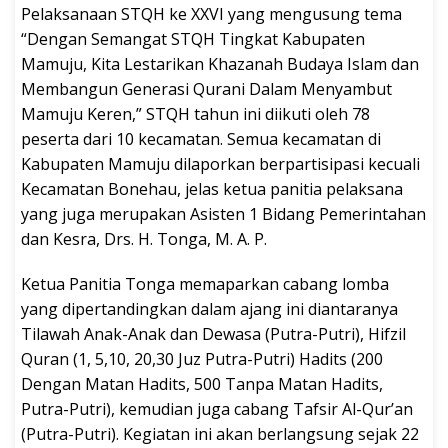
Pelaksanaan STQH ke XXVI yang mengusung tema
“Dengan Semangat STQH Tingkat Kabupaten
Mamuju, Kita Lestarikan Khazanah Budaya Islam dan
Membangun Generasi Qurani Dalam Menyambut
Mamuju Keren,” STQH tahun ini diikuti oleh 78
peserta dari 10 kecamatan. Semua kecamatan di
Kabupaten Mamuju dilaporkan berpartisipasi kecuali
Kecamatan Bonehau, jelas ketua panitia pelaksana
yang juga merupakan Asisten 1 Bidang Pemerintahan
dan Kesra, Drs. H. Tonga, M. A. P.
Ketua Panitia Tonga memaparkan cabang lomba
yang dipertandingkan dalam ajang ini diantaranya
Tilawah Anak-Anak dan Dewasa (Putra-Putri), Hifzil
Quran (1, 5,10, 20,30 Juz Putra-Putri) Hadits (200
Dengan Matan Hadits, 500 Tanpa Matan Hadits,
Putra-Putri), kemudian juga cabang Tafsir Al-Qur’an
(Putra-Putri). Kegiatan ini akan berlangsung sejak 22