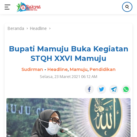
Langsung
ke
Beranda
Headline
konten
Bupati Mamuju Buka Kegiatan
STQH XXVI Mamuju
Sudirman
-
Headline
,
Mamuju
,
Pendidikan
Selasa, 23 Maret 2021 06:12 AM