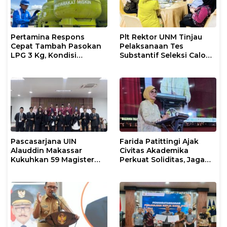
Pertamina Respons
Plt Rektor UNM Tinjau
Cepat Tambah Pasokan
Pelaksanaan Tes
LPG 3 Kg, Kondisi
Substantif Seleksi Calon
Penyaluran di Sulsel
Mahasiswa PPG
Berlangsung Kondusif
Gelombang II 2026
Pascasarjana UIN
Farida Patittingi Ajak
Alauddin Makassar
Civitas Akademika
Kukuhkan 59 Magister
Perkuat Soliditas, Jaga
Baru dalam Yudisium
Keutuhan UNM di Segala
Khusus
Tantangan