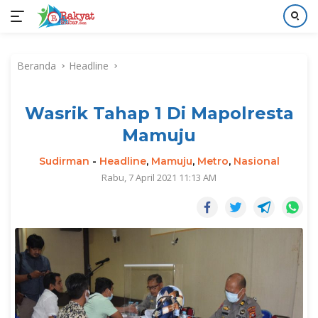
Langsung
ke
Beranda
Headline
konten
Wasrik Tahap 1 Di Mapolresta
Mamuju
Sudirman
-
Headline
,
Mamuju
,
Metro
,
Nasional
Rabu, 7 April 2021 11:13 AM