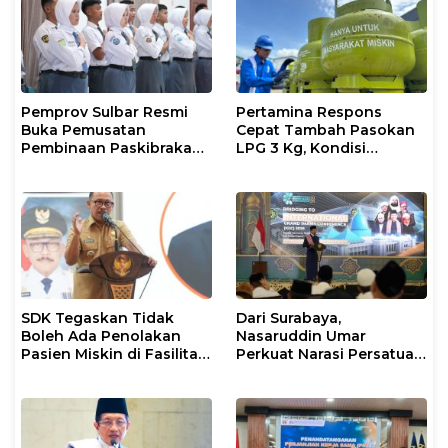
Pemprov Sulbar Resmi
Pertamina Respons
Buka Pemusatan
Cepat Tambah Pasokan
Pembinaan Paskibraka
LPG 3 Kg, Kondisi
2026
Penyaluran di Sulsel
Berlangsung Kondusif
SDK Tegaskan Tidak
Dari Surabaya,
Boleh Ada Penolakan
Nasaruddin Umar
Pasien Miskin di Fasilitas
Perkuat Narasi Persatuan
Pelayanan Kesehatan
dan Kepemimpinan Umat