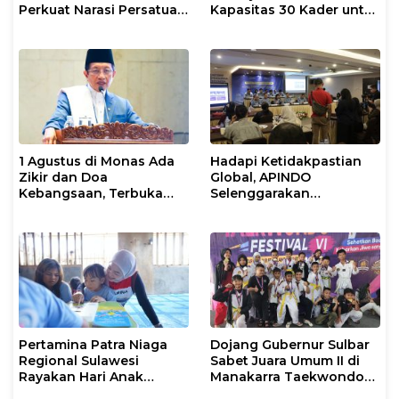
Perkuat Narasi Persatuan
Kapasitas 30 Kader untuk
dan Kepemimpinan Umat
Mendukung Eliminasi
TBC
1 Agustus di Monas Ada
Hadapi Ketidakpastian
Zikir dan Doa
Global, APINDO
Kebangsaan, Terbuka
Selenggarakan
untuk Umum
Rakerkonas ke-35
Rumuskan Agenda
Ketahanan Ekonomi
Nasional
Pertamina Patra Niaga
Dojang Gubernur Sulbar
Regional Sulawesi
Sabet Juara Umum II di
Rayakan Hari Anak
Manakarra Taekwondo
Nasional Melalui Rumah
Festival VI 2026