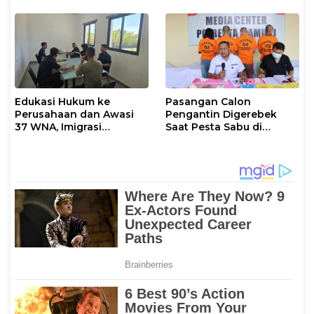
Anak Pesisir, Ruang
Tumbuh Generasi
Penjaga Pesisir
Edukasi Hukum ke
Pasangan Calon
Perusahaan dan Awasi
Pengantin Digerebek
37 WNA, Imigrasi
Saat Pesta Sabu di
Makassar Gelar Operasi
Mamuju
Mandiri di Maros dan
Pangkep