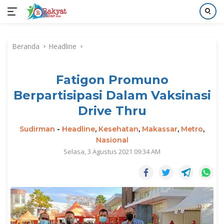
Langsung
ke
Beranda
Headline
konten
Fatigon Promuno
Berpartisipasi Dalam Vaksinasi
Drive Thru
Sudirman
-
Headline
,
Kesehatan
,
Makassar
,
Metro
,
Nasional
Selasa, 3 Agustus 2021 09:34 AM