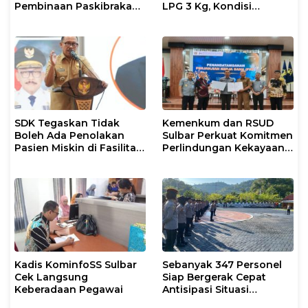
Pembinaan Paskibraka
LPG 3 Kg, Kondisi
2026
Penyaluran di Sulsel
Berlangsung Kondusif
SDK Tegaskan Tidak
Kemenkum dan RSUD
Boleh Ada Penolakan
Sulbar Perkuat Komitmen
Pasien Miskin di Fasilitas
Perlindungan Kekayaan
Pelayanan Kesehatan
Intelektual
Kadis KominfoSS Sulbar
Sebanyak 347 Personel
Cek Langsung
Siap Bergerak Cepat
Keberadaan Pegawai
Antisipasi Situasi
Kamtibmas di Sulbar