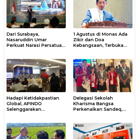
Dari Surabaya,
1 Agustus di Monas Ada
Nasaruddin Umar
Zikir dan Doa
Perkuat Narasi Persatuan
Kebangsaan, Terbuka
dan Kepemimpinan Umat
untuk Umum
Hadapi Ketidakpastian
Delegasi Sekolah
Global, APINDO
Kharisma Bangsa
Selenggarakan
Perkenalkan Sandeq,
Rakerkonas ke-35
Ikon Budaya Sulbar di
Rumuskan Agenda
Ajang International
Ketahanan Ekonomi
STEAM Olympiad 2026 di
Nasional
Roma