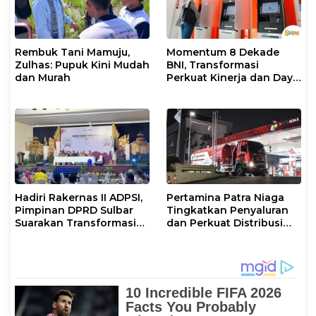
Rembuk Tani Mamuju,
Momentum 8 Dekade
Zulhas: Pupuk Kini Mudah
BNI, Transformasi
dan Murah
Perkuat Kinerja dan Daya
Saing
Hadiri Rakernas II ADPSI,
Pertamina Patra Niaga
Pimpinan DPRD Sulbar
Tingkatkan Penyaluran
Suarakan Transformasi
dan Perkuat Distribusi
Status Mamuju
BBM di Sejumlah Wilayah