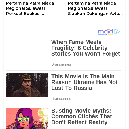
Pertamina Patra Niaga
Pertamina Patra Niaga
Regional Sulawesi
Regional Sulawesi
Perkuat Edukasi
Siapkan Dukungan Avtur
Keselamatan, IT
untuk Penerbangan Haji
Makassar Gelar Pelatihan
2026 Melalui AFT
Penggunaan APAR untuk
Hasanuddin
Masyarakat