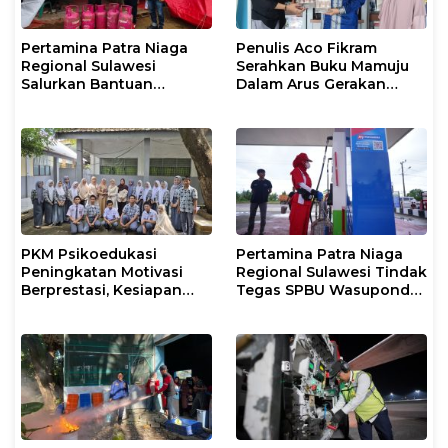
Pertamina Patra Niaga
Penulis Aco Fikram
Regional Sulawesi
Serahkan Buku Mamuju
Salurkan Bantuan
Dalam Arus Gerakan
Tanggap Darurat untuk
DI/TII 1953–1965 ke
Korban Banjir di Kota
Perpusip Sulbar
Kendari
PKM Psikoedukasi
Pertamina Patra Niaga
Peningkatan Motivasi
Regional Sulawesi Tindak
Berprestasi, Kesiapan
Tegas SPBU Wasuponda,
Karier, serta Pencegahan
Hentikan Sementara
Kenakalan Remaja dan
Penyaluran Biosolar
Perilaku Bullying pada
Siswa