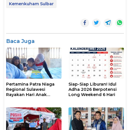
Kemenkuham Sulbar
Baca Juga
Pertamina Patra Niaga
Siap-Siap Liburan! Idul
Regional Sulawesi
Adha 2026 Berpotensi
Rayakan Hari Anak
Long Weekend 6 Hari
Nasional Melalui Rumah
Anak Pesisir, Ruang
Tumbuh Generasi
Penjaga Pesisir