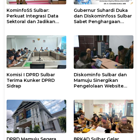
KominfoSS Sulbar:
Gubernur Suhardi Duka
Perkuat Integrasi Data
dan Diskominfoss Sulbar
Sektoral dan Jadikan
Sabet Penghargaan
Data Statistik BPS
Nasional
Sebagai Pijakan Program
Komisi I DPRD Sulbar
Diskominfo Sulbar dan
Terima Kunker DPRD
Mamuju Sinergikan
Sidrap
Pengelolaan Website
Pemerintah
DPRD Mamuju Segera
BPKAD Sulbar Gelar