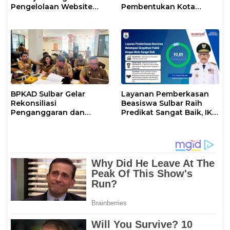
Pengelolaan Website
Pembentukan Kota
Pemerintah
Mamuju ke DPR RI
BPKAD Sulbar Gelar
Layanan Pemberkasan
Rekonsiliasi
Beasiswa Sulbar Raih
Penganggaran dan
Predikat Sangat Baik, IKM
Realisasi Belanja PPPK
Tembus Skor 93,85
Paruh Waktu 2026