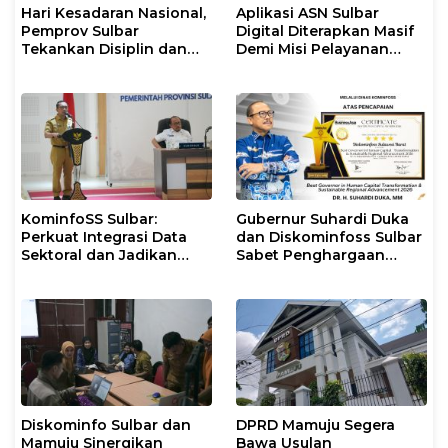
Hari Kesadaran Nasional,
Aplikasi ASN Sulbar
Pemprov Sulbar
Digital Diterapkan Masif
Tekankan Disiplin dan
Demi Misi Pelayanan
Percepatan Program
Publik Gubernur
KominfoSS Sulbar:
Gubernur Suhardi Duka
Perkuat Integrasi Data
dan Diskominfoss Sulbar
Sektoral dan Jadikan
Sabet Penghargaan
Data Statistik BPS
Nasional
Sebagai Pijakan Program
Diskominfo Sulbar dan
DPRD Mamuju Segera
Mamuju Sinergikan
Bawa Usulan