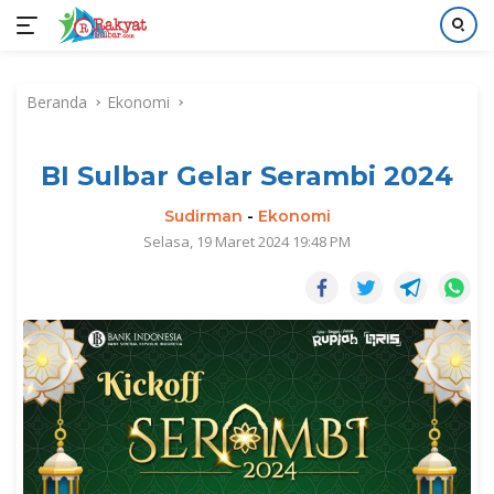
Langsung
ke
Beranda
Ekonomi
konten
BI Sulbar Gelar Serambi 2024
Sudirman
-
Ekonomi
Selasa, 19 Maret 2024 19:48 PM