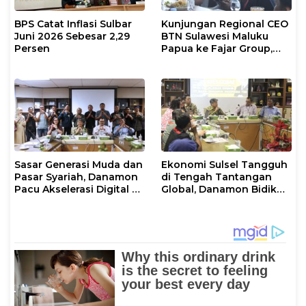
BPS Catat Inflasi Sulbar
Kunjungan Regional CEO
Juni 2026 Sebesar 2,29
BTN Sulawesi Maluku
Persen
Papua ke Fajar Group,
Bahas Kerjasama Hingga
Nonton Bareng Piala
Dunia
Sasar Generasi Muda dan
Ekonomi Sulsel Tangguh
Pasar Syariah, Danamon
di Tengah Tantangan
Pacu Akselerasi Digital di
Global, Danamon Bidik
Sulawesi Selatan
Agrikultur dan
Transportasi