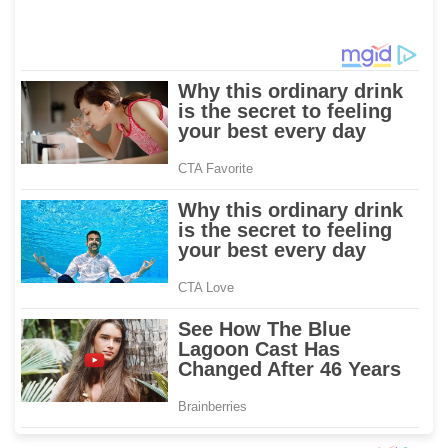
Keselamatan, IT
untuk Penerbangan Haji
Makassar Gelar Pelatihan
2026 Melalui AFT
Penggunaan APAR untuk
Hasanuddin
Masyarakat