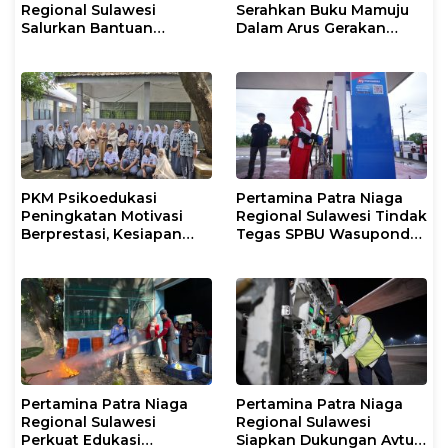
Regional Sulawesi
Serahkan Buku Mamuju
Salurkan Bantuan
Dalam Arus Gerakan
Tanggap Darurat untuk
DI/TII 1953–1965 ke
Korban Banjir di Kota
Perpusip Sulbar
Kendari
PKM Psikoedukasi
Pertamina Patra Niaga
Peningkatan Motivasi
Regional Sulawesi Tindak
Berprestasi, Kesiapan
Tegas SPBU Wasuponda,
Karier, serta Pencegahan
Hentikan Sementara
Kenakalan Remaja dan
Penyaluran Biosolar
Perilaku Bullying pada
Siswa
Pertamina Patra Niaga
Pertamina Patra Niaga
Regional Sulawesi
Regional Sulawesi
Perkuat Edukasi
Siapkan Dukungan Avtur