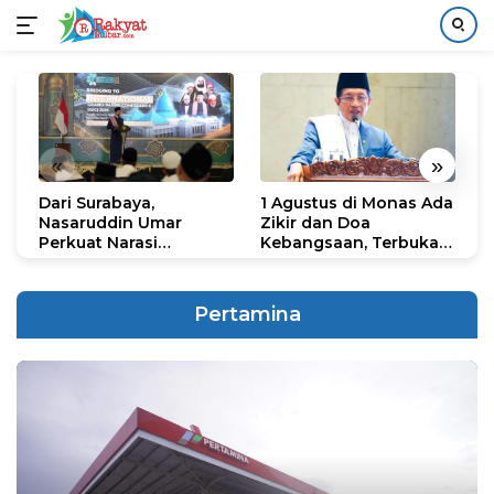
Langsung
ke
konten
«
»
Dari Surabaya,
1 Agustus di Monas Ada
H
Nasaruddin Umar
Zikir dan Doa
G
Perkuat Narasi
Kebangsaan, Terbuka
S
Persatuan dan
untuk Umum
R
Kepemimpinan Umat
R
K
Pertamina
N