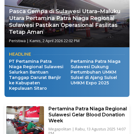
Pasca Gempa di Sulawesi Utara–Maluku
Utara Pertamina Patra Niaga Regional
Sulawesi Pastikan Operasional Fasilitas
Tetap Aman
Peristiwa
|
Kamis, 2 April 2026 22:02 PM
HEADLINE
PT Pertamina Patra
Pertamina Patra Niaga
Niaga Regional Sulawesi
Sulawesi Dukung
Salurkan Bantuan
Pertumbuhan UMKM
Tanggap Darurat Banjir
Sulsel di Ajang Sulsel
ke Kabupaten
UMKM Expo 2025
Kepulauan Sitaro
Pertamina Patra Niaga Regional
Sulawesi Gelar Blood Donation
Week
Megapolitan
|
Rabu, 13 Agustus 2025 14:07
PM