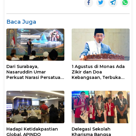
Baca Juga
Dari Surabaya,
1 Agustus di Monas Ada
Nasaruddin Umar
Zikir dan Doa
Perkuat Narasi Persatuan
Kebangsaan, Terbuka
dan Kepemimpinan Umat
untuk Umum
Hadapi Ketidakpastian
Delegasi Sekolah
Global, APINDO
Kharisma Bangsa