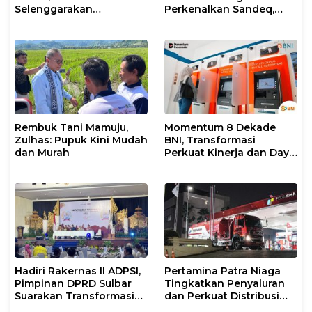
Selenggarakan
Perkenalkan Sandeq,
Rakerkonas ke-35
Ikon Budaya Sulbar di
Rumuskan Agenda
Ajang International
Ketahanan Ekonomi
STEAM Olympiad 2026 di
Nasional
Roma
Rembuk Tani Mamuju,
Momentum 8 Dekade
Zulhas: Pupuk Kini Mudah
BNI, Transformasi
dan Murah
Perkuat Kinerja dan Daya
Saing
Hadiri Rakernas II ADPSI,
Pertamina Patra Niaga
Pimpinan DPRD Sulbar
Tingkatkan Penyaluran
Suarakan Transformasi
dan Perkuat Distribusi
Status Mamuju
BBM di Sejumlah Wilayah