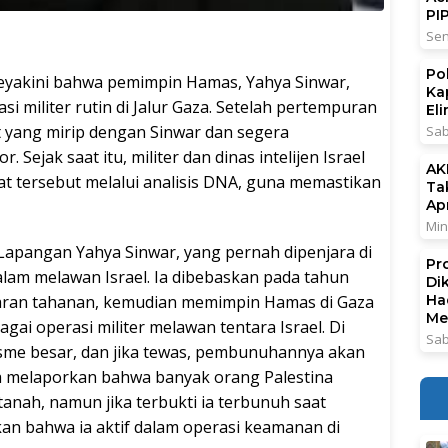
PI
Sen
Po
 meyakini bahwa pemimpin Hamas, Yahya Sinwar,
Ka
i militer rutin di Jalur Gaza. Setelah pertempuran
El
 yang mirip dengan Sinwar dan segera
Sab
ejak saat itu, militer dan dinas intelijen Israel
AK
t tersebut melalui analisis DNA, guna memastikan
Ta
Ap
Min
apangan Yahya Sinwar, yang pernah dipenjara di
Pr
dalam melawan Israel. Ia dibebaskan pada tahun
Di
karan tahanan, kemudian memimpin Hamas di Gaza
Ha
Me
ai operasi militer melawan tentara Israel. Di
Sab
lisme besar, dan jika tewas, pembunuhannya akan
ra melaporkan bahwa banyak orang Palestina
anah, namun jika terbukti ia terbunuh saat
kan bahwa ia aktif dalam operasi keamanan di