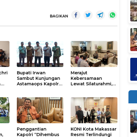
BAGIKAN
chri
Bupati Irwan
Merajut
Sambut Kunjungan
Kebersamaan
n
Astamaops Kapolri
Lewat Silaturahmi,
lik
dan Pangdam
Kapolresta Gowa
XIV/Hasanuddin di
Perkuat Sinergi
Luwu Timur
dengan Tokoh
Masyarakat
Penggantian
KONI Kota Makassar
m,
Kapolri “Dihembus
Resmi Terlindungi