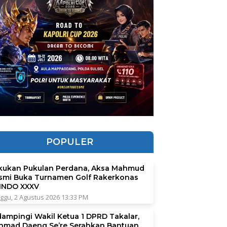
POPULER
kukan Pukulan Perdana, Aksa Mahmud
smi Buka Turnamen Golf Rakerkonas
INDO XXXV
ggu, 2 Agustus 2026 13:33 PM
dampingi Wakil Ketua 1 DPRD Takalar,
hmad Daeng Se’re Serahkan Bantuan