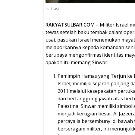
ilustrasi
RAKYATSULBAR.COM
– Militer Israel
tewas setelah baku tembak dalam operas
usai, pasukan Israel menemukan mayat
melaporkannya kepada komandan senior. S
berupaya mengonfirmasi identitas maya
apakah itu memang Sinwar.
Pemimpin Hamas yang Terjun ke L
Israel, memiliki sejarah panjang 
2011 melalui kesepakatan pertu
dan bertanggung jawab atas berbag
Palestina, Sinwar memiliki simbo
menjadi kerugian besar. Al Jazee
percaya ia bersembunyi di bawah t
berseragam militer, ini menunjuk