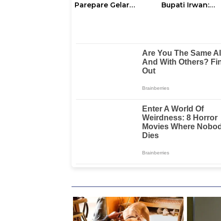
Parepare Gelar
Bupati Irwan:
Pembinaan Rohani
Tanggal 17 Agus
dan Mental
Kalian Jadi
Perhatian