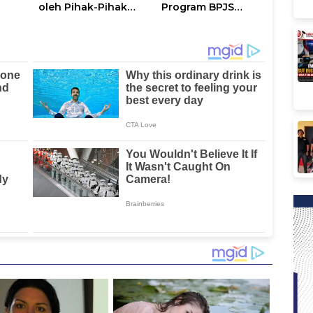
oleh Pihak-Pihak
Program BPJS
tus
Terganggu
Ketenagakerjaan
Kenyamanannya”