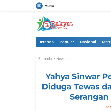
MENU
Langsung
ke
konten
Beranda
Populer
Nasional
Metr
Beranda
News
Yahya Sinwar 
Diduga Tewas d
Serangan 
Ma