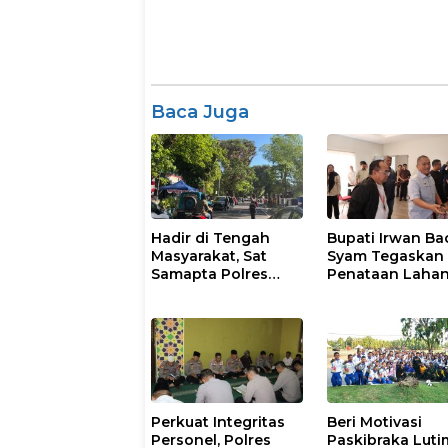
Baca Juga
Hadir di Tengah
Bupati Irwan Ba
Masyarakat, Sat
Syam Tegaskan
Samapta Polres
Penataan Laha
Parepare
Laoli Bukan Konf
Gencarkan Patroli
Agraria
Pagi
Perkuat Integritas
Beri Motivasi
Personel, Polres
Paskibraka Luti