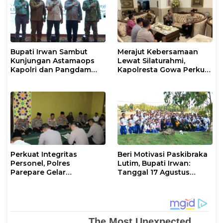
Bupati Irwan Sambut
Merajut Kebersamaan
Kunjungan Astamaops
Lewat Silaturahmi,
Kapolri dan Pangdam
Kapolresta Gowa Perkuat
XIV/Hasanuddin di Luwu
Sinergi dengan Tokoh
Timur
Masyarakat
Perkuat Integritas
Beri Motivasi Paskibraka
Personel, Polres
Lutim, Bupati Irwan:
Parepare Gelar
Tanggal 17 Agustus
Pembinaan Rohani dan
Kalian Jadi Perhatian
Mental