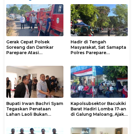
Gerak Cepat Polsek
Hadir di Tengah
Soreang dan Damkar
Masyarakat, Sat Samapta
Parepare Atasi
Polres Parepare
Kebakaran Lahan
Gencarkan Patroli Pagi
Bupati Irwan Bachri Syam
Kapolsubsektor Bacukiki
Tegaskan Penataan
Barat Hadiri Lomba 17-an
Lahan Laoli Bukan
di Galung Maloang, Ajak
Konflik Agraria
Warga Jaga Kamtibmas