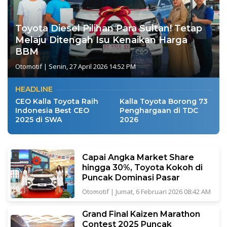
Toyota Diesel Pilihan Para Sultan! Tetap
Melaju Ditengah Isu Kenaikan Harga
BBM
Otomotif
|
Senin, 27 April 2026 14:52 PM
HEADLINE
CEO Kalla Toyota Raih
Kalla Toyota Borong 73
Indonesia Best CEO
Penghargaan di TDC
2025 di SWA
2026
Capai Angka Market Share
hingga 30%, Toyota Kokoh di
Puncak Dominasi Pasar
Otomotif
|
Jumat, 6 Februari 2026 08:42 AM
Grand Final Kaizen Marathon
Contest 2025 Puncak