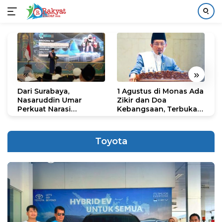
Langsung
ke
konten
«
»
Dari Surabaya,
1 Agustus di Monas Ada
H
Nasaruddin Umar
Zikir dan Doa
G
Perkuat Narasi
Kebangsaan, Terbuka
S
Persatuan dan
untuk Umum
R
Kepemimpinan Umat
R
K
Toyota
N