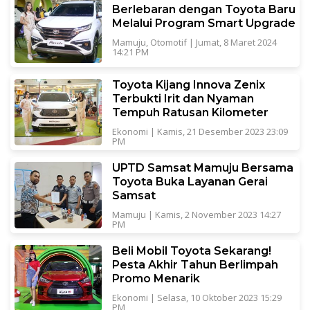
Berlebaran dengan Toyota Baru
Melalui Program Smart Upgrade
Mamuju
,
Otomotif
|
Jumat, 8 Maret 2024
14:21 PM
Toyota Kijang Innova Zenix
Terbukti Irit dan Nyaman
Tempuh Ratusan Kilometer
Ekonomi
|
Kamis, 21 Desember 2023 23:09
PM
UPTD Samsat Mamuju Bersama
Toyota Buka Layanan Gerai
Samsat
Mamuju
|
Kamis, 2 November 2023 14:27
PM
Beli Mobil Toyota Sekarang!
Pesta Akhir Tahun Berlimpah
Promo Menarik
Ekonomi
|
Selasa, 10 Oktober 2023 15:29
PM