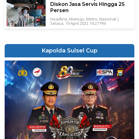
Diskon Jasa Servis Hingga 25
Persen
Headline
,
Mamuju
,
Metro
,
Nasional
|
Selasa, 19 April 2022 19:27 PM
Kapolda Sulsel Cup