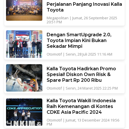
Perjalanan Panjang Inovasi Kalla
Toyota
Megapolitan
|
Jumat, 26 September 2025
20:51 PM
Dengan SmartUpgrade 2.0,
Toyota Impian Kini Bukan
Sekadar Mimpi
Otomotif
|
Senin, 28 Juli 2025 11:16 AM
Kalla Toyota Hadirkan Promo
Spesial! Diskon Own Risk &
Spare Part Rp 200 Ribu
Otomotif
|
Senin, 24 Maret 2025 22:25 PM
Kalla Toyota Wakili Indonesia
Raih Kemenangan di Kontes
CDKE Asia Pacific 2024
Otomotif
|
Jumat, 13 Desember 2024 19:56
PM