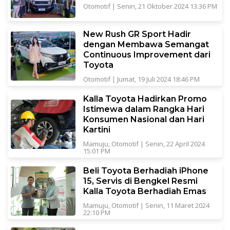
Otomotif
|
Senin, 21 Oktober 2024 13:36 PM
New Rush GR Sport Hadir
dengan Membawa Semangat
Continuous Improvement dari
Toyota
Otomotif
|
Jumat, 19 Juli 2024 18:46 PM
Kalla Toyota Hadirkan Promo
Istimewa dalam Rangka Hari
Konsumen Nasional dan Hari
Kartini
Mamuju
,
Otomotif
|
Senin, 22 April 2024
15:01 PM
Beli Toyota Berhadiah iPhone
15, Servis di Bengkel Resmi
Kalla Toyota Berhadiah Emas
Mamuju
,
Otomotif
|
Senin, 11 Maret 2024
22:10 PM