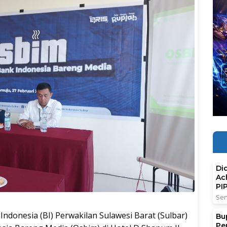
Di
Ac
PI
Sen
nesia (BI) Perwakilan Sulawesi Barat (Sulbar)
Bu
Pe