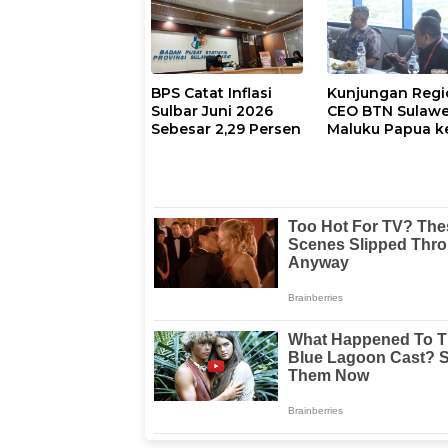
Supervisi Lapangan
SE2026
BPS Catat Inflasi
Kunjungan Regi
Sulbar Juni 2026
CEO BTN Sulawe
Sebesar 2,29 Persen
Maluku Papua k
Fajar Group, Ba
Kerjasama Hing
Nonton Bareng
Piala Dunia