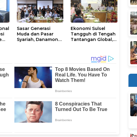
onal
Sasar Generasi
Ekonomi Sulsel
si
Muda dan Pasar
Tangguh di Tengah
e
Syariah, Danamon
Tantangan Global,
has
Pacu Akselerasi
Danamon Bidik
ga
Digital di Sulawesi
Agrikultur dan
Selatan
Transportasi