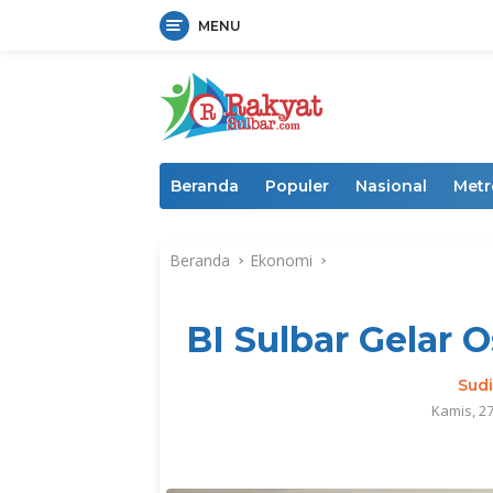
MENU
Langsung
ke
konten
Beranda
Populer
Nasional
Metr
Beranda
Ekonomi
BI Sulbar Gelar 
Sud
Kamis, 2