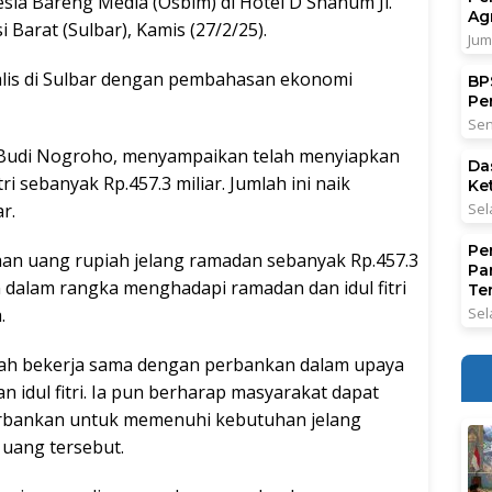
sia Bareng Media (Osbim) di Hotel D Shanum Jl.
Ag
Barat (Sulbar), Kamis (27/2/25).
Jum
nalis di Sulbar dengan pembahasan ekonomi
BPS
Pe
Sen
a Budi Nogroho, menyampaikan telah menyiapkan
Da
ri sebanyak Rp.457.3 miliar. Jumlah ini naik
Ke
r.
Sel
Pe
an uang rupiah jelang ramadan sebanyak Rp.457.3
Pa
n dalam rangka menghadapi ramadan dan idul fitri
Ter
.
Sel
lah bekerja sama dengan perbankan dalam upaya
idul fitri. Ia pun berharap masyarakat dapat
rbankan untuk memenuhi kebutuhan jelang
 uang tersebut.