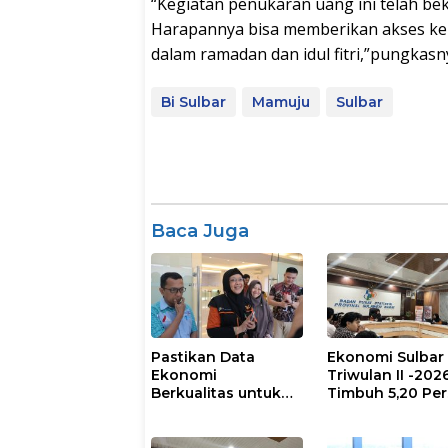
“Kegiatan penukaran uang ini telah be
Harapannya bisa memberikan akses k
dalam ramadan dan idul fitri,”pungkasny
Bi Sulbar
Mamuju
Sulbar
Baca Juga
Pastikan Data
Ekonomi Sulbar
Ekonomi
Triwulan II -202
Berkualitas untuk
Timbuh 5,20 Pe
Kebijakan Tepat
Sasaran, BPS Sulbar
dan Pemprov Sulbar