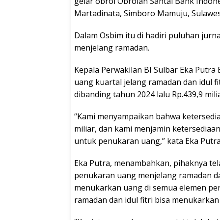
gelar obrol Obrolan Santai Bank Indone
Martadinata, Simboro Mamuju, Sulawesi 
Dalam Osbim itu di hadiri puluhan jur
menjelang ramadan.
Kepala Perwakilan BI Sulbar Eka Putr
uang kuartal jelang ramadan dan idul fit
dibanding tahun 2024 lalu Rp.439,9 milia
“Kami menyampaikan bahwa ketersedia
miliar, dan kami menjamin ketersediaa
untuk penukaran uang,” kata Eka Putra
Eka Putra, menambahkan, pihaknya te
penukaran uang menjelang ramadan dan 
menukarkan uang di semua elemen pe
ramadan dan idul fitri bisa menukarkan