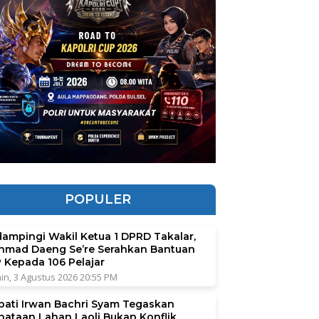
POPULER
dampingi Wakil Ketua 1 DPRD Takalar,
hmad Daeng Se’re Serahkan Bantuan
P Kepada 106 Pelajar
in, 3 Agustus 2026 20:55 PM
pati Irwan Bachri Syam Tegaskan
nataan Lahan Laoli Bukan Konflik