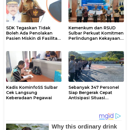
SDK Tegaskan Tidak
Kemenkum dan RSUD
Boleh Ada Penolakan
Sulbar Perkuat Komitmen
Pasien Miskin di Fasilitas
Perlindungan Kekayaan
Pelayanan Kesehatan
Intelektual
Kadis KominfoSS Sulbar
Sebanyak 347 Personel
Cek Langsung
Siap Bergerak Cepat
Keberadaan Pegawai
Antisipasi Situasi
Kamtibmas di Sulbar