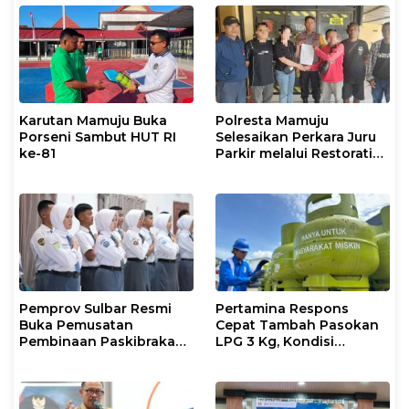
Karutan Mamuju Buka
Polresta Mamuju
Porseni Sambut HUT RI
Selesaikan Perkara Juru
ke-81
Parkir melalui Restorative
Justice
Pemprov Sulbar Resmi
Pertamina Respons
Buka Pemusatan
Cepat Tambah Pasokan
Pembinaan Paskibraka
LPG 3 Kg, Kondisi
2026
Penyaluran di Sulsel
Berlangsung Kondusif