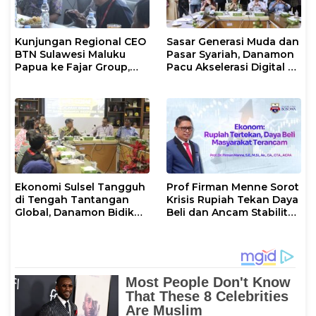
Kunjungan Regional CEO
Sasar Generasi Muda dan
BTN Sulawesi Maluku
Pasar Syariah, Danamon
Papua ke Fajar Group,
Pacu Akselerasi Digital di
Bahas Kerjasama Hingga
Sulawesi Selatan
Nonton Bareng Piala
Dunia
Ekonomi Sulsel Tangguh
Prof Firman Menne Sorot
di Tengah Tantangan
Krisis Rupiah Tekan Daya
Global, Danamon Bidik
Beli dan Ancam Stabilitas
Agrikultur dan
Ekonomi Nasional
Transportasi