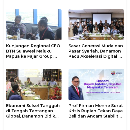
Kunjungan Regional CEO
Sasar Generasi Muda dan
BTN Sulawesi Maluku
Pasar Syariah, Danamon
Papua ke Fajar Group,
Pacu Akselerasi Digital di
Bahas Kerjasama Hingga
Sulawesi Selatan
Nonton Bareng Piala
Dunia
Ekonomi Sulsel Tangguh
Prof Firman Menne Sorot
di Tengah Tantangan
Krisis Rupiah Tekan Daya
Global, Danamon Bidik
Beli dan Ancam Stabilitas
Agrikultur dan
Ekonomi Nasional
Transportasi