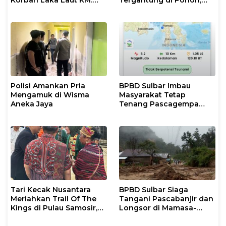
Korban Laka Laut KM.
Tergantung di Pohon,
Nurul Salsa
Polisi Lakukan Olah TKP
dan Evakuasi
Polisi Amankan Pria
BPBD Sulbar Imbau
Mengamuk di Wisma
Masyarakat Tetap
Aneka Jaya
Tenang Pascagempa
M6,7 di Palu
Tari Kecak Nusantara
BPBD Sulbar Siaga
Meriahkan Trail Of The
Tangani Pascabanjir dan
Kings di Pulau Samosir,
Longsor di Mamasa-
Sulawesi Barat Perankan
Polman