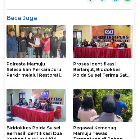
Baca Juga
Polresta Mamuju
Proses Identifikasi
Selesaikan Perkara Juru
Berlanjut, Biddokkes
Parkir melalui Restorative
Polda Sulsel Terima Satu
Justice
Jenazah Korban Laka
Laut KM Nurul Salsa
Biddokkes Polda Sulsel
Pegawai Kemenag
Berhasil Identifikasi Dua
Mamuju Tewas