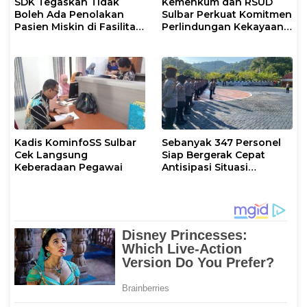
SDK Tegaskan Tidak
Kemenkum dan RSUD
Boleh Ada Penolakan
Sulbar Perkuat Komitmen
Pasien Miskin di Fasilitas
Perlindungan Kekayaan
Pelayanan Kesehatan
Intelektual
Kadis KominfoSS Sulbar
Sebanyak 347 Personel
Cek Langsung
Siap Bergerak Cepat
Keberadaan Pegawai
Antisipasi Situasi
Kamtibmas di Sulbar