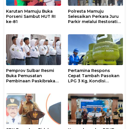
Karutan Mamuju Buka
Polresta Mamuju
Porseni Sambut HUT RI
Selesaikan Perkara Juru
ke-81
Parkir melalui Restorative
Justice
Pemprov Sulbar Resmi
Pertamina Respons
Buka Pemusatan
Cepat Tambah Pasokan
Pembinaan Paskibraka
LPG 3 Kg, Kondisi
2026
Penyaluran di Sulsel
Berlangsung Kondusif