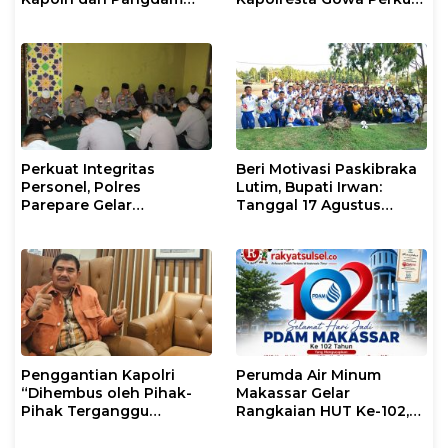
XIV/Hasanuddin di Luwu
Sinergi dengan Tokoh
Timur
Masyarakat
Perkuat Integritas
Beri Motivasi Paskibraka
Personel, Polres
Lutim, Bupati Irwan:
Parepare Gelar
Tanggal 17 Agustus
Pembinaan Rohani dan
Kalian Jadi Perhatian
Mental
Penggantian Kapolri
Perumda Air Minum
“Dihembus oleh Pihak-
Makassar Gelar
Pihak Terganggu
Rangkaian HUT Ke-102,
Kenyamanannya”
Perkuat Komitmen
Layani Masyarakat