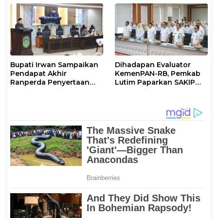
Bupati Irwan Sampaikan
Dihadapan Evaluator
Pendapat Akhir
KemenPAN-RB, Pemkab
Ranperda Penyertaan
Lutim Paparkan SAKIP
Modal Perumdam
dan Capaian Kinerja
Waemami