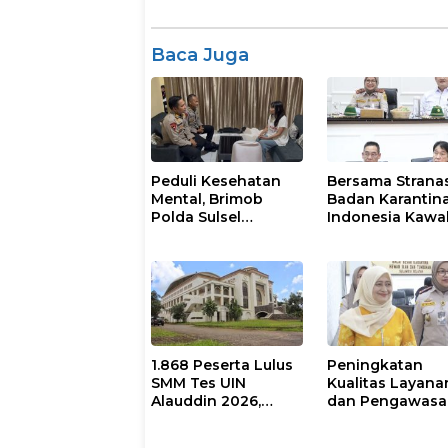
Baca Juga
Peduli Kesehatan
Bersama Stranas
Mental, Brimob
Badan Karantin
Polda Sulsel
Indonesia Kawa
Resmikan Pojok
Implementasi N
Curhat dengan
Layanan Psikolog
dan Psikiater
1.868 Peserta Lulus
Peningkatan
SMM Tes UIN
Kualitas Layana
Alauddin 2026,
dan Pengawasa
Registrasi Dimulai 2
melalui Evaluasi
Agustus
Operasional