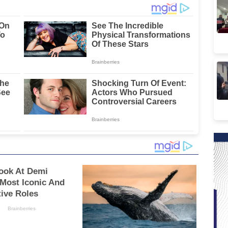
tina
Kompetensi
Target Rampung
Berbasis Merit
2027
System