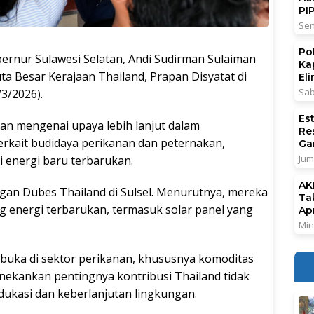
PI
Sen
Po
nur Sulawesi Selatan, Andi Sudirman Sulaiman
Ka
Besar Kerajaan Thailand, Prapan Disyatat di
El
Sab
/3/2026).
Es
an mengenai upaya lebih lanjut dalam
Re
erkait budidaya perikanan dan peternakan,
Ga
Jum
i energi baru terbarukan.
AK
an Dubes Thailand di Sulsel. Menurutnya, mereka
Ta
ng energi terbarukan, termasuk solar panel yang
Ap
Min
erbuka di sektor perikanan, khususnya komoditas
nekankan pentingnya kontribusi Thailand tidak
edukasi dan keberlanjutan lingkungan.