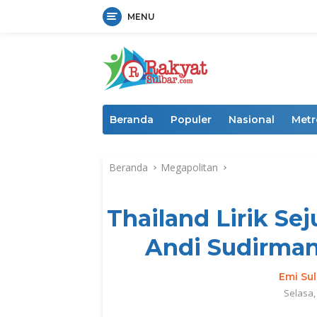
MENU
Langsung
ke
konten
Beranda
Populer
Nasional
Metr
Beranda
Megapolitan
Thailand Lirik Sej
Andi Sudirman
Emi Sul
Selasa,