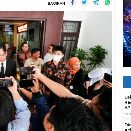
BAGIKAN
La
Re
AP
Min
Di
Ac