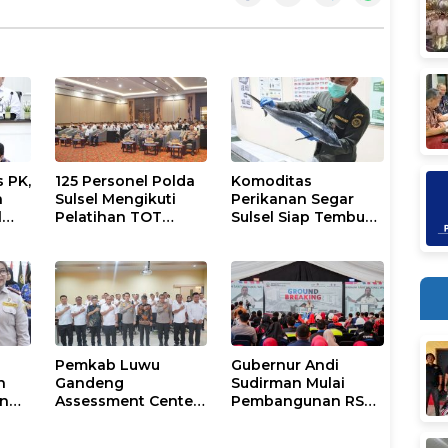
 PK,
125 Personel Polda
Komoditas
a
Sulsel Mengikuti
Perikanan Segar
l
Pelatihan TOT
Sulsel Siap Tembus
LE
Program Paham AI
Pasar Arab Saudi,
Karantina Pastikan
Sesuai Standar
Ekspor
Pemkab Luwu
Gubernur Andi
n
Gandeng
Sudirman Mulai
n
Assessment Center
Pembangunan RS
Polda Sulsel, 30
Regional Wilayah
Pejabat Ikuti Uji
Selatan di Gowa,