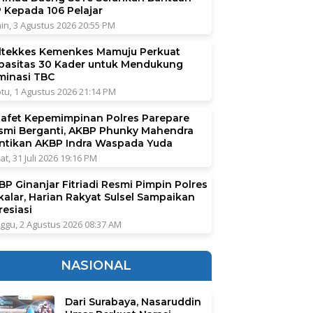
P Kepada 106 Pelajar
in, 3 Agustus 2026 20:55 PM
ltekkes Kemenkes Mamuju Perkuat
pasitas 30 Kader untuk Mendukung
iminasi TBC
tu, 1 Agustus 2026 21:14 PM
tafet Kepemimpinan Polres Parepare
smi Berganti, AKBP Phunky Mahendra
ntikan AKBP Indra Waspada Yuda
at, 31 Juli 2026 19:16 PM
BP Ginanjar Fitriadi Resmi Pimpin Polres
kalar, Harian Rakyat Sulsel Sampaikan
resiasi
ggu, 2 Agustus 2026 08:37 AM
NASIONAL
Dari Surabaya, Nasaruddin