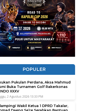
POPULER
kukan Pukulan Perdana, Aksa Mahmud
smi Buka Turnamen Golf Rakerkonas
INDO XXXV
ggu, 2 Agustus 2026 13:33 PM
dampingi Wakil Ketua 1 DPRD Takalar,
hmad Daeng Se’re Serahkan Bantuan