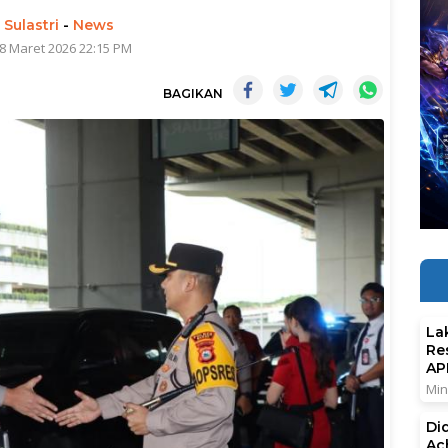
 Sulastri
-
News
8 Maret 2026 22:15 PM
BAGIKAN
La
Re
AP
Min
Di
Ac