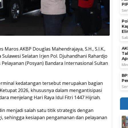
PI
Sen
Po
Ka
El
Sab
aros AKBP Douglas Mahendrajaya, S.H., S.I.K.,
AK
Ta
 Sulawesi Selatan Irjen Pol. Djuhandhani Rahardjo
Ap
s Pelayanan (Posyan) Bandara Internasional Sultan
Min
BPS
Pe
erminal kedatangan tersebut merupakan bagian
Sen
Ketupat 2026, khususnya dalam mengantisipasi
ara menjelang Hari Raya Idul Fitri 1447 Hijriah.
n menjadi salah satu titik strategis dengan
gi, sehingga kesiapan pengamanan dan pelayanan