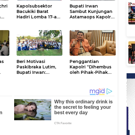
chri
Kapolsubsektor
Bupati Irwan
Bacukiki Barat
Sambut Kunjungan
n
Hadiri Lomba 17-an
Astamaops Kapolri
lik
di Galung Maloang,
dan Pangdam
Ajak Warga Jaga
XIV/Hasanuddin di
Kamtibmas
Luwu Timur
as
Beri Motivasi
Penggantian
Paskibraka Lutim,
Kapolri “Dihembus
Bupati Irwan:
oleh Pihak-Pihak
ani
Tanggal 17 Agustus
Terganggu
Kalian Jadi
Kenyamanannya”
Perhatian