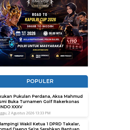
POPULER
kukan Pukulan Perdana, Aksa Mahmud
smi Buka Turnamen Golf Rakerkonas
INDO XXXV
ggu, 2 Agustus 2026 13:33 PM
dampingi Wakil Ketua 1 DPRD Takalar,
hmad Daeng Se’re Serahkan Bantuan