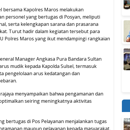
sel bersama Kapolres Maros melakukan
 personel yang bertugas di Posyan, meliputi
nal, serta kelengkapan sarana dan prasarana
t. Turut hadir dalam kegiatan tersebut para
PJU Polres Maros yang ikut mendampingi rangkaian
 General Manager Angkasa Pura Bandara Sultan
arus mudik kepada Kapolda Sulsel, termasuk
a pengelolaan arus kedatangan dan
Lebaran.
drajaya menyampaikan bahwa pengamanan dan
optimalkan seiring meningkatnya aktivitas
ng bertugas di Pos Pelayanan menjalankan tugas
engamanan maupun pelayanan kepada masyarakat.