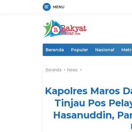
MENU
Langsung
ke
konten
Beranda
Populer
Nasional
Metr
Beranda
News
Kapolres Maros D
Tinjau Pos Pela
Hasanuddin, Pan