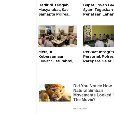
Hadir di Tengah
Bupati Irwan Ba
Masyarakat, Sat
Syam Tegaskan
Samapta Polres
Penataan Laha
Parepare
Laoli Bukan Konf
Gencarkan Patroli
Agraria
Pagi
Merajut
Perkuat Integrit
Kebersamaan
Personel, Polres
Lewat Silaturahmi,
Parepare Gelar
Kapolresta Gowa
Pembinaan Roh
Perkuat Sinergi
dan Mental
dengan Tokoh
Masyarakat