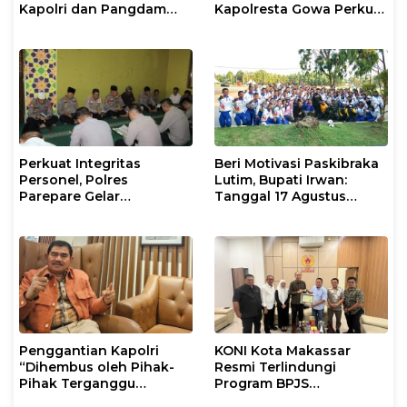
Kapolri dan Pangdam
Kapolresta Gowa Perkuat
XIV/Hasanuddin di Luwu
Sinergi dengan Tokoh
Timur
Masyarakat
Perkuat Integritas
Beri Motivasi Paskibraka
Personel, Polres
Lutim, Bupati Irwan:
Parepare Gelar
Tanggal 17 Agustus
Pembinaan Rohani dan
Kalian Jadi Perhatian
Mental
Penggantian Kapolri
KONI Kota Makassar
“Dihembus oleh Pihak-
Resmi Terlindungi
Pihak Terganggu
Program BPJS
Kenyamanannya”
Ketenagakerjaan