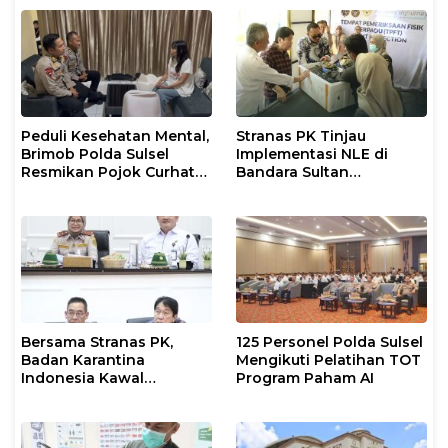
Peduli Kesehatan Mental,
Stranas PK Tinjau
Brimob Polda Sulsel
Implementasi NLE di
Resmikan Pojok Curhat
Bandara Sultan
dengan Layanan
Hasanuddin, Perkuat
Psikolog dan Psikiater
Sinergi Layanan Logistik
Bersama Stranas PK,
125 Personel Polda Sulsel
Badan Karantina
Mengikuti Pelatihan TOT
Indonesia Kawal
Program Paham AI
Implementasi NLE