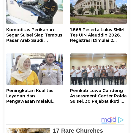
Komoditas Perikanan
1.868 Peserta Lulus SMM
Segar Sulsel Siap Tembus
Tes UIN Alauddin 2026,
Pasar Arab Saudi,
Registrasi Dimulai 2
Karantina Pastikan
Agustus
Sesuai Standar Ekspor
Peningkatan Kualitas
Pemkab Luwu Gandeng
Layanan dan
Assessment Center Polda
Pengawasan melalui
Sulsel, 30 Pejabat Ikuti Uji
Evaluasi Operasional
Kompetensi Berbasis
Tindakan Karantina
Merit System
Hewan